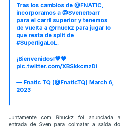
Tras los cambios de
@FNATIC
,
incorporamos a
@Svenerbarr
para el carril superior y tenemos
de vuelta a
@rhuckz
para jugar lo
que resta de split de
#SuperligaLoL
.
¡Bienvenidos!🧡🖤
pic.twitter.com/XBSkkcmzDi
— Fnatic TQ (@FnaticTQ)
March 6,
2023
Juntamente com Rhuckz foi anunciada a
entrada de Sven para colmatar a saída do