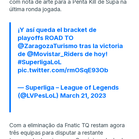
com nota de arte para a Penta Kill de Supa na
última ronda jogada.
¡Y así queda el bracket de
playoffs ROAD TO
@ZaragozaTurismo
tras la victoria
de
@Movistar_Riders
de hoy!
#SuperligaLoL
pic.twitter.com/rmOSqE93Ob
— Superliga – League of Legends
(@LVPesLoL)
March 21, 2023
Com a eliminação da Fnatic TQ restam agora
três equipas para disputar a restante