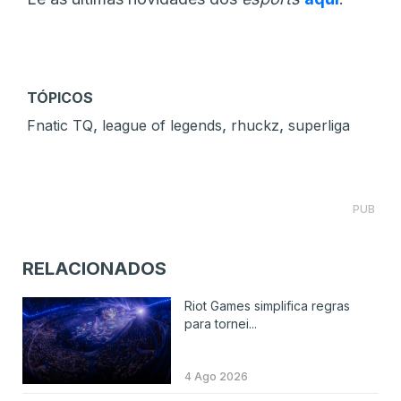
TÓPICOS
,
,
,
Fnatic TQ
league of legends
rhuckz
superliga
PUB
RELACIONADOS
Riot Games simplifica regras
para tornei...
4 Ago 2026