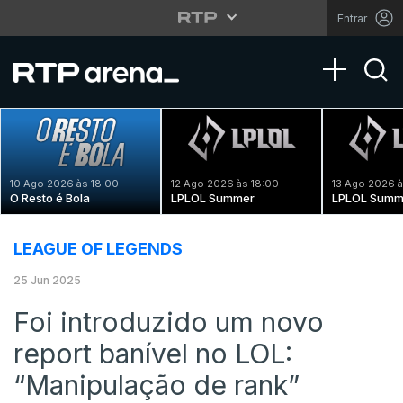
Entrar
Toggle na
10 Ago 2026 às 18:00
12 Ago 2026 às 18:00
13 Ago 2026 à
O Resto é Bola
LPLOL Summer
LPLOL Summ
LEAGUE OF LEGENDS
25 Jun 2025
Foi introduzido um novo
report banível no LOL:
“Manipulação de rank”