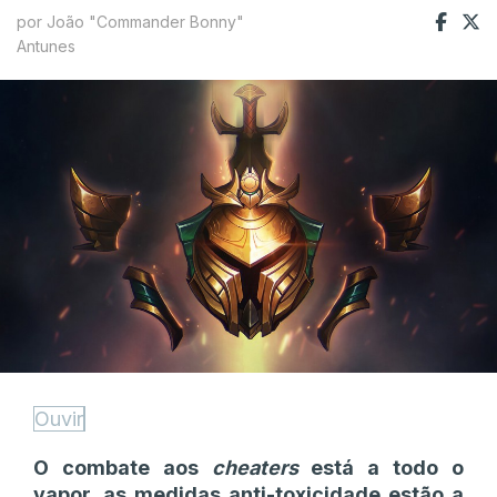
por João "Commander Bonny"
Antunes
Ouvir
O combate aos
cheaters
está a todo o
vapor, as medidas anti-toxicidade estão a