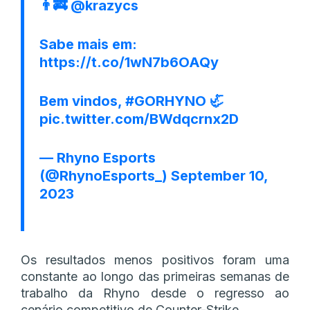
👨‍🚒
@krazycs
Sabe mais em:
https://t.co/1wN7b6OAQy
Bem vindos,
#GORHYNO
🦏
pic.twitter.com/BWdqcrnx2D
— Rhyno Esports
(@RhynoEsports_)
September 10,
2023
Os resultados menos positivos foram uma
constante ao longo das primeiras semanas de
trabalho da Rhyno desde o regresso ao
cenário competitivo de Counter-Strike.