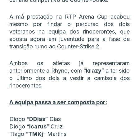
A má prestação na RTP Arena Cup acabou
mesmo por findar o percurso dos dois
veteranos na equipa dos rinocerontes, que
aposta agora em juventude para a fase de
transição rumo ao Counter-Strike 2.
Ambos os atletas já representaram
anteriormente a Rhyno, com “
krazy
” a ter sido
o último dos dois a vestir a camisola dos
rinocerontes.
A equipa passa a ser composta por:
Diogo “
DDias
” Dias
Diogo “
Icarus
” Cruz
Tiago “
TMKj
” Martins