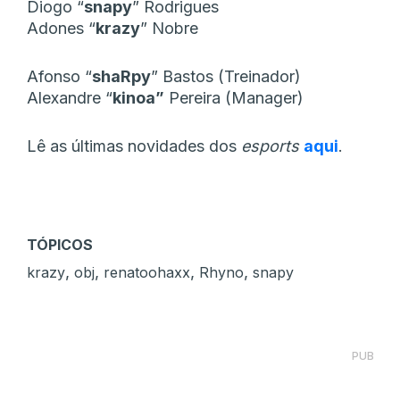
Diogo “
snapy
” Rodrigues
Adones “
krazy
” Nobre
Afonso “
shaRpy
” Bastos (Treinador)
Alexandre “
kinoa”
Pereira (Manager)
Lê as últimas novidades dos
esports
aqui
.
TÓPICOS
,
,
,
,
krazy
obj
renatoohaxx
Rhyno
snapy
PUB