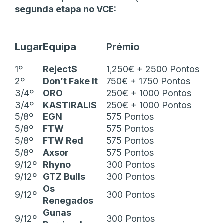
segunda etapa no VCE:
Lugar
Equipa
Prémio
1º
Reject$
1,250€ + 2500 Pontos
2º
Don’t Fake It
750€ + 1750 Pontos
3/4º
ORO
250€ + 1000 Pontos
3/4º
KASTIRALIS
250€ + 1000 Pontos
5/8º
EGN
575 Pontos
5/8º
FTW
575 Pontos
5/8º
FTW Red
575 Pontos
5/8º
Axsor
575 Pontos
9/12º
Rhyno
300 Pontos
9/12º
GTZ Bulls
300 Pontos
Os
9/12º
300 Pontos
Renegados
Gunas
9/12º
300 Pontos