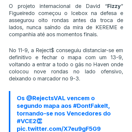
O projeto internacional de David “
Fizzy
”
Figueiredo começou o Icebox na defesa e
assegurou oito rondas antes da troca de
lados, nunca saíndo da mira de KEREME e
companhia até aos momentos finais.
No 11-9, a Reject$ conseguiu distanciar-se em
definitivo e fechar o mapa com um 13-9,
voltando a entrar a todo o gás no Haven onde
colocou nove rondas no lado ofensivo,
deixando o marcador no 9-3.
Os
@RejectsVAL
vencem o
segundo mapa aos
#DontFakeIt
,
tornando-se nos Vencedores do
#VCE2
👏
pic.twitter.com/X7eu9gF5G9