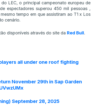
al do LEC, o principal campeonato europeu de
de espectadores superou 450 mil pessoas ,
 mesmo tempo em que assistiram ao T1 x Los
o cenário.
tão disponíveis através do site da
Red Bull
.
players all under one roof fighting
 return November 29th in Sap Garden
vOUVwzUMx
ming)
September 28, 2025