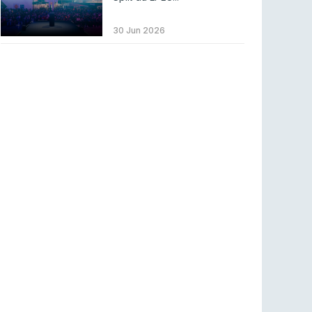
LEAGUE OF LEGENDS
3 ago 2026
MOUZ surpreende Spirit para vencer BLAST
30 Jun 2026
Bounty
COUNTER-STRIKE
2 ago 2026
Setembro recheado de LANs em Portugal
COUNTER-STRIKE
1 ago 2026
Betclic renova parceria com a RTP Arena para
a época 2026/27
RTP ARENA
23 jul 2026
BLAST Bounty S2 na RTP Arena: Regressa o
melhor Counter-Strike
COUNTER-STRIKE
18 jul 2026