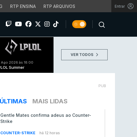
G
RTP ENSINA
RTP ARQUIVOS
Entrar
VER TODOS
 Ago 2026 às 18:00
PLOL Summer
PUB
ÚLTIMAS
MAIS LIDAS
Gentle Mates confirma adeus ao Counter-
Strike
COUNTER-STRIKE
há 12 horas