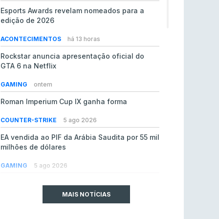
Esports Awards revelam nomeados para a
edição de 2026
ACONTECIMENTOS
há 13 horas
Rockstar anuncia apresentação oficial do
GTA 6 na Netflix
GAMING
ontem
Roman Imperium Cup IX ganha forma
COUNTER-STRIKE
5 ago 2026
EA vendida ao PIF da Arábia Saudita por 55 mil
milhões de dólares
GAMING
5 ago 2026
jL chamado para colmatar baixas na Team
Vitality
MAIS NOTÍCIAS
COUNTER-STRIKE
5 ago 2026