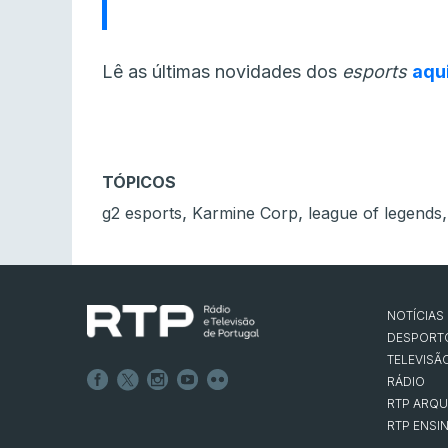
Lê as últimas novidades dos
esports
aqu
TÓPICOS
,
,
g2 esports
Karmine Corp
league of legends
NOTÍCIAS
DESPORT
TELEVISÃ
RÁDIO
RTP ARQU
RTP ENSI