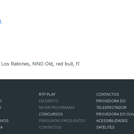
i
.
,
,
,
,
Los Ratones
NNO Old
red bull
t1
RTP PLAY
CONTACTOS
O
EM DIRETO
PROVEDORA DO
O
REVER PROGRAMAS
TELESPECTADOR
CONCURSOS
PROVEDORA DO OUV
IVOS
PERGUNTAS FREQUENTES
ACESSIBILIDADES
NA
CONTACTOS
SATÉLITES