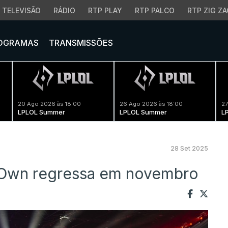
TELEVISÃO
RÁDIO
RTP PLAY
RTP PALCO
RTP ZIG ZA
OGRAMAS
TRANSMISSÕES
20 Ago 2026 às 18:00
26 Ago 2026 às 18:00
27
LPLOL Summer
LPLOL Summer
L
28 Set 2025
s Own regressa em novembro