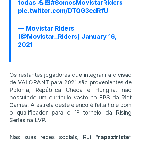
todas!💪🏻
#SomosMovistarRiders
pic.twitter.com/DT0G3cdRfU
— Movistar Riders
(@Movistar_Riders)
January 16,
2021
Os restantes jogadores que integram a divisão
de VALORANT para 2021 são provenientes de
Polónia, República Checa e Hungria, não
possuíndo um currículo vasto no FPS da Riot
Games. A estreia deste elenco é feita hoje com
o qualificador para o 1º torneio da Rising
Series na LVP.
Nas suas redes sociais, Rui “
rapaztriste
”