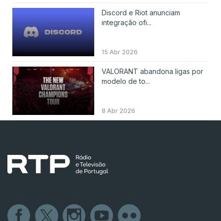
Discord e Riot anunciam
integração ofi...
15 Abr 2026
VALORANT abandona ligas por
modelo de to...
8 Abr 2026