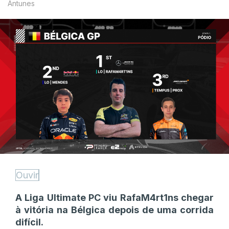
Antunes
Ouvir
A Liga Ultimate PC viu RafaM4rt1ns chegar
à vitória na Bélgica depois de uma corrida
difícil.