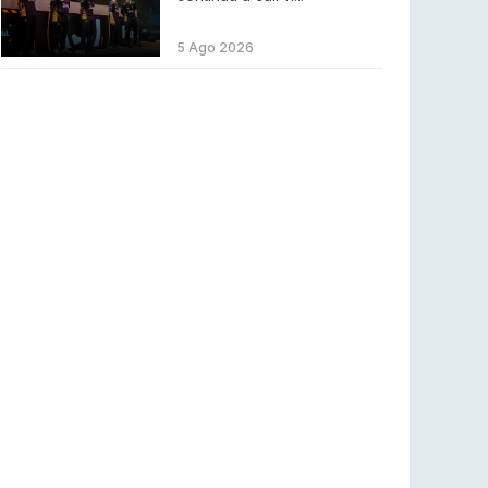
Betclic renova parceria com a RTP Arena para
a época 2026/27
5 Ago 2026
RTP ARENA
23 jul 2026
BLAST Bounty S2 na RTP Arena: Regressa o
melhor Counter-Strike
COUNTER-STRIKE
18 jul 2026
Wuant assina “The One”: O novo hino oficial
da LPLOL
LEAGUE OF LEGENDS
16 jul 2026
Roman Imperium Cup VIII abre inscrições com
SAW e Luminosity na lista
COUNTER-STRIKE
16 jul 2026