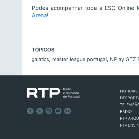
Podes acompanhar toda a ESC Online 
Arena!
TÓPICOS
,
,
galatics
master league portugal
NPlay GTZ B
NOTÍCIAS
DESPORT
TELEVISÃ
RÁDIO
RTP ARQU
RTP ENSI