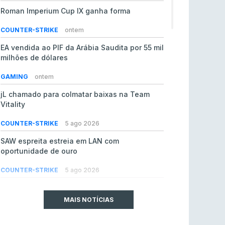
Roman Imperium Cup IX ganha forma
COUNTER-STRIKE
ontem
EA vendida ao PIF da Arábia Saudita por 55 mil
milhões de dólares
GAMING
ontem
jL chamado para colmatar baixas na Team
Vitality
COUNTER-STRIKE
5 ago 2026
SAW espreita estreia em LAN com
oportunidade de ouro
COUNTER-STRIKE
5 ago 2026
Era em risco? Vitality continua a cair no VRS
do Counter-Strike 2
MAIS NOTÍCIAS
COUNTER-STRIKE
5 ago 2026