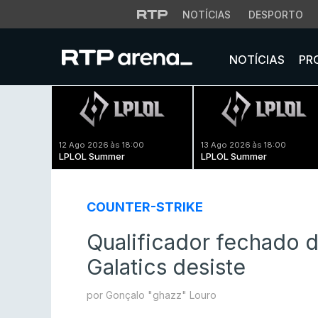
NOTÍCIAS
DESPORTO
NOTÍCIAS
PR
12 Ago 2026 às 18:00
13 Ago 2026 às 18:00
LPLOL Summer
LPLOL Summer
COUNTER-STRIKE
Qualificador fechado 
Galatics desiste
por Gonçalo "ghazz" Louro