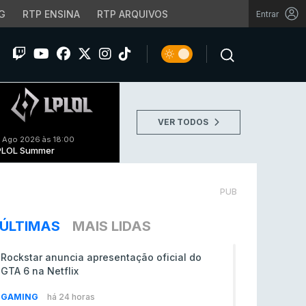
G
RTP ENSINA
RTP ARQUIVOS
Entrar
VER TODOS
 Ago 2026 às 18:00
PLOL Summer
PUB
ÚLTIMAS
MAIS LIDAS
Rockstar anuncia apresentação oficial do
GTA 6 na Netflix
GAMING
há 24 horas