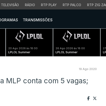
TELEVISÃO
RÁDIO
RTP PLAY
RTP PALCO
RTP ZIG ZA
OGRAMAS
TRANSMISSÕES
20 Ago 2026 às 18:00
26 Ago 2026 às 18:00
27
LPLOL Summer
LPLOL Summer
L
19 Ago 2020
da MLP conta com 5 vagas;