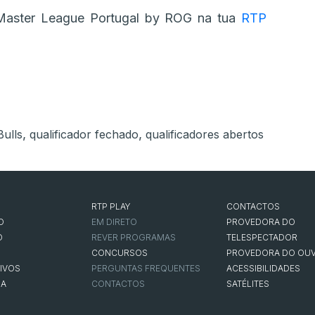
Master League Portugal by ROG na tua
RTP
,
,
ulls
qualificador fechado
qualificadores abertos
RTP PLAY
CONTACTOS
O
EM DIRETO
PROVEDORA DO
O
REVER PROGRAMAS
TELESPECTADOR
CONCURSOS
PROVEDORA DO OUV
IVOS
PERGUNTAS FREQUENTES
ACESSIBILIDADES
NA
CONTACTOS
SATÉLITES