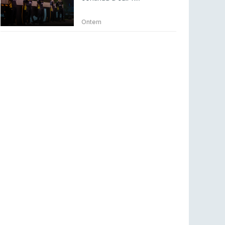
BLAST Bounty S2 na RTP Arena: Regressa o
melhor Counter-Strike
Ontem
COUNTER-STRIKE
18 jul 2026
Wuant assina “The One”: O novo hino oficial
da LPLOL
LEAGUE OF LEGENDS
16 jul 2026
Roman Imperium Cup VIII abre inscrições com
SAW e Luminosity na lista
COUNTER-STRIKE
16 jul 2026
arrozdoce regressa ao mercado como jogador
livre
COUNTER-STRIKE
16 jul 2026