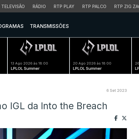
TELEVISÃO
RÁDIO
RTP PLAY
RTP PALCO
RTP ZIG ZA
OGRAMAS
TRANSMISSÕES
13 Ago 2026 às 18:00
20 Ago 2026 às 18:00
26
LPLOL Summer
LPLOL Summer
L
6 Set 2023
mo IGL da Into the Breach