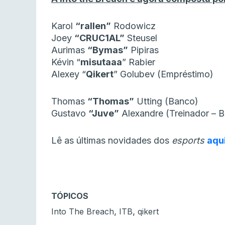
Karol
“rallen”
Rodowicz
Joey
“CRUC1AL”
Steusel
Aurimas
“Bymas”
Pipiras
Kévin “⁠
misutaaa⁠
” Rabier
Alexey “
Qikert
” Golubev (Empréstimo)
Thomas
“Thomas”
Utting (Banco)
Gustavo
“Juve”
Alexandre (Treinador – 
Lê as últimas novidades dos
esports
aqu
TÓPICOS
,
,
Into The Breach
ITB
qikert