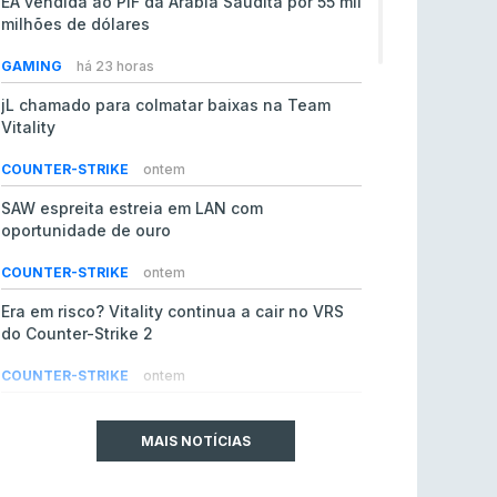
EA vendida ao PIF da Arábia Saudita por 55 mil
milhões de dólares
GAMING
há 23 horas
jL chamado para colmatar baixas na Team
Vitality
COUNTER-STRIKE
ontem
SAW espreita estreia em LAN com
oportunidade de ouro
COUNTER-STRIKE
ontem
Era em risco? Vitality continua a cair no VRS
do Counter-Strike 2
COUNTER-STRIKE
ontem
Riot Games simplifica regras para torneios
comunitários de League of Legends
MAIS NOTÍCIAS
LEAGUE OF LEGENDS
4 ago 2026