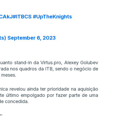
dCAkJ
#ITBCS
#UpTheKnights
ts)
September 6, 2023
anto stand-in da Virtus.pro, Alexey Golubev
rada nos quadros da ITB, sendo o negócio de
s meses.
ca revelou ainda ter prioridade na aquisição
este último empolgado por fazer parte de uma
de concedida.
r: