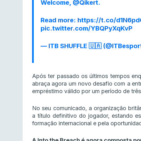
Welcome,
@Qikert
.
Read more:
https://t.co/d1N6p
pic.twitter.com/YBQPyXqKvP
— ITB SHUFFLE 🇺🇦 (@ITBespor
Após ter passado os últimos tempos enqu
abraça agora um novo desafio com a ent
empréstimo válido por um período de trê
No seu comunicado, a organização britâni
a título definitivo do jogador, estando 
formação internacional e pela oportunida
A Into the Breach é agora composta po