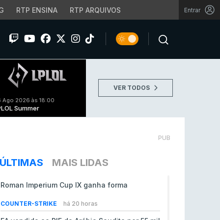
G
RTP ENSINA
RTP ARQUIVOS
Entrar
VER TODOS
 Ago 2026 às 18:00
PLOL Summer
PUB
ÚLTIMAS
MAIS LIDAS
Roman Imperium Cup IX ganha forma
COUNTER-STRIKE
há 20 horas