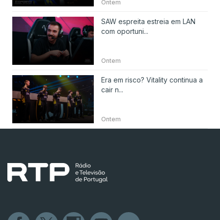
Ontem
SAW espreita estreia em LAN
com oportuni...
Ontem
Era em risco? Vitality continua a
cair n...
Ontem