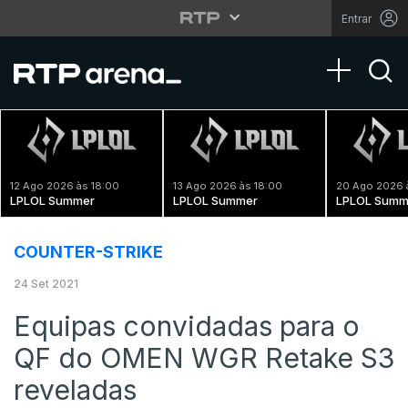
Entrar
Toggle na
12 Ago 2026 às 18:00
13 Ago 2026 às 18:00
20 Ago 2026 
LPLOL Summer
LPLOL Summer
LPLOL Summ
COUNTER-STRIKE
24 Set 2021
Equipas convidadas para o
QF do OMEN WGR Retake S3
reveladas