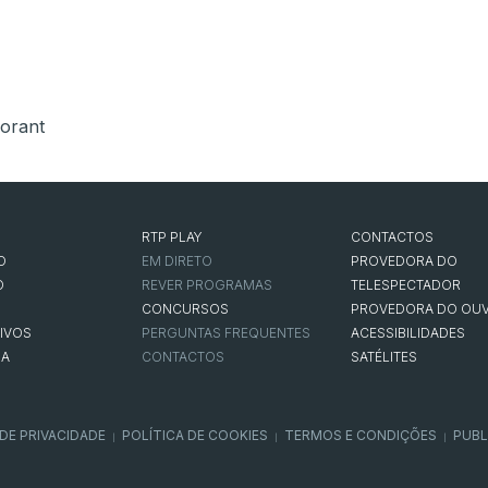
lorant
RTP PLAY
CONTACTOS
O
EM DIRETO
PROVEDORA DO
O
REVER PROGRAMAS
TELESPECTADOR
CONCURSOS
PROVEDORA DO OUV
IVOS
PERGUNTAS FREQUENTES
ACESSIBILIDADES
NA
CONTACTOS
SATÉLITES
 DE PRIVACIDADE
POLÍTICA DE COOKIES
TERMOS E CONDIÇÕES
PUBL
|
|
|