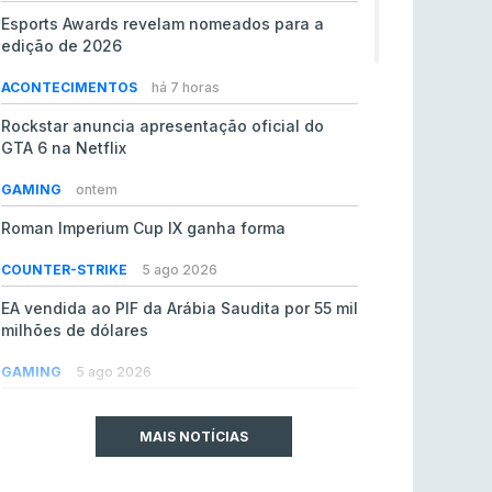
Esports Awards revelam nomeados para a
edição de 2026
ACONTECIMENTOS
há 7 horas
Rockstar anuncia apresentação oficial do
GTA 6 na Netflix
GAMING
ontem
Roman Imperium Cup IX ganha forma
COUNTER-STRIKE
5 ago 2026
EA vendida ao PIF da Arábia Saudita por 55 mil
milhões de dólares
GAMING
5 ago 2026
jL chamado para colmatar baixas na Team
Vitality
MAIS NOTÍCIAS
COUNTER-STRIKE
5 ago 2026