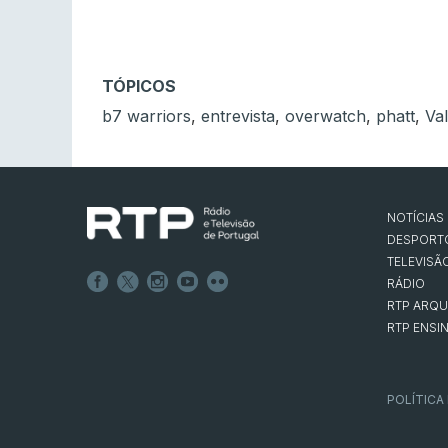
TÓPICOS
b7 warriors
,
entrevista
,
overwatch
,
phatt
,
Va
NOTÍCIAS
DESPORT
TELEVISÃ
RÁDIO
RTP ARQU
RTP ENSI
POLÍTICA