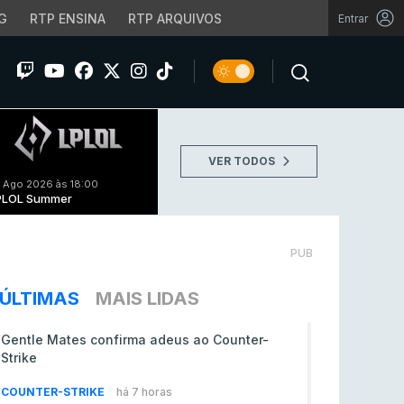
G
RTP ENSINA
RTP ARQUIVOS
Entrar
VER TODOS
 Ago 2026 às 18:00
PLOL Summer
PUB
ÚLTIMAS
MAIS LIDAS
Gentle Mates confirma adeus ao Counter-
Strike
COUNTER-STRIKE
há 7 horas