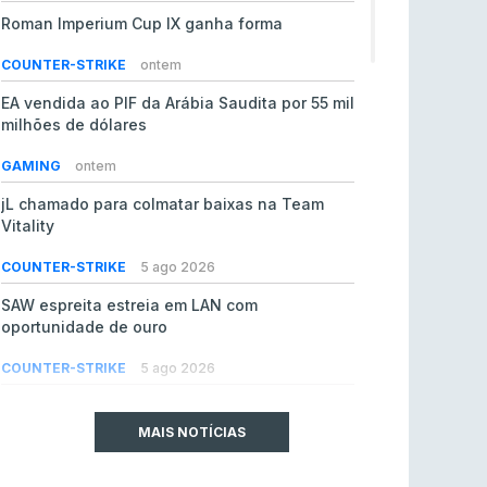
Roman Imperium Cup IX ganha forma
COUNTER-STRIKE
ontem
EA vendida ao PIF da Arábia Saudita por 55 mil
milhões de dólares
GAMING
ontem
jL chamado para colmatar baixas na Team
Vitality
COUNTER-STRIKE
5 ago 2026
SAW espreita estreia em LAN com
oportunidade de ouro
COUNTER-STRIKE
5 ago 2026
Era em risco? Vitality continua a cair no VRS
do Counter-Strike 2
MAIS NOTÍCIAS
COUNTER-STRIKE
5 ago 2026