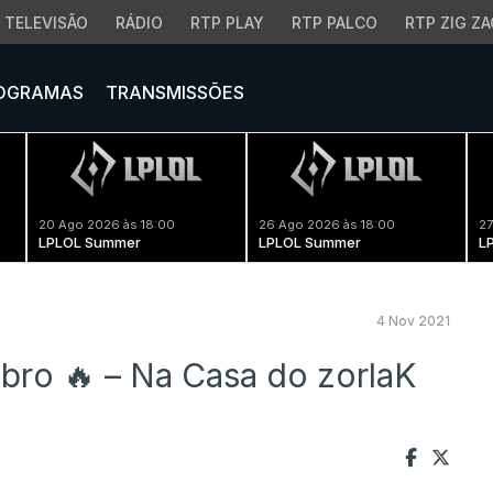
TELEVISÃO
RÁDIO
RTP PLAY
RTP PALCO
RTP ZIG ZA
OGRAMAS
TRANSMISSÕES
20 Ago 2026 às 18:00
26 Ago 2026 às 18:00
27
LPLOL Summer
LPLOL Summer
L
4 Nov 2021
ubro 🔥 – Na Casa do zorlaK