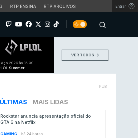
G
RTP ENSINA
RTP ARQUIVOS
Entrar
VER TODOS
 Ago 2026 às 18:00
PLOL Summer
PUB
ÚLTIMAS
MAIS LIDAS
Rockstar anuncia apresentação oficial do
GTA 6 na Netflix
GAMING
há 24 horas