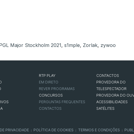
PGL Major Stockholm 2021
,
s1mple
,
Zorlak
,
zywoo
RTP PLAY
CONTACTOS
O
EM DIRETO
PROVEDORA DO
O
REVER PROGRAMAS
TELESPECTADOR
CONCURSOS
PROVEDORA DO OUV
IVOS
PERGUNTAS FREQUENTES
ACESSIBILIDADES
NA
CONTACTOS
SATÉLITES
 DE PRIVACIDADE
POLÍTICA DE COOKIES
TERMOS E CONDIÇÕES
PUBL
|
|
|