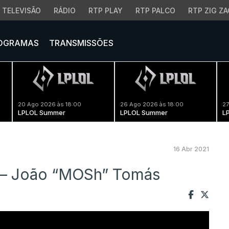
TELEVISÃO
RÁDIO
RTP PLAY
RTP PALCO
RTP ZIG ZA
OGRAMAS
TRANSMISSÕES
20 Ago 2026 às 18:00
26 Ago 2026 às 18:00
27
LPLOL Summer
LPLOL Summer
L
16 Abr 2021
s” – João “MOSh” Tomás