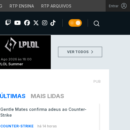
G
RTP ENSINA
RTP ARQUIVOS
Entrar
VER TODOS
 Ago 2026 às 18:00
PLOL Summer
PUB
ÚLTIMAS
MAIS LIDAS
Gentle Mates confirma adeus ao Counter-
Strike
COUNTER-STRIKE
há 14 horas