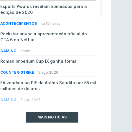
Esports Awards revelam nomeados para a
edição de 2026
ACONTECIMENTOS
há 15 horas
Rockstar anuncia apresentação oficial do
GTA 6 na Netflix
GAMING
ontem
Roman Imperium Cup IX ganha forma
COUNTER-STRIKE
5 ago 2026
EA vendida ao PIF da Arábia Saudita por 55 mil
milhões de dólares
GAMING
5 ago 2026
jL chamado para colmatar baixas na Team
Vitality
MAIS NOTÍCIAS
COUNTER-STRIKE
5 ago 2026