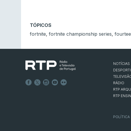
TÓPICOS
fortnite
,
fortnite championship series
,
fourtee
NOTÍCIAS
DESPORT
TELEVISÃ
RÁDIO
RTP ARQU
RTP ENSI
POLÍTICA