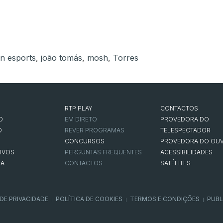
n esports
,
joão tomás
,
mosh
,
Torres
RTP PLAY
CONTACTOS
O
EM DIRETO
PROVEDORA DO
O
REVER PROGRAMAS
TELESPECTADOR
CONCURSOS
PROVEDORA DO OUV
IVOS
PERGUNTAS FREQUENTES
ACESSIBILIDADES
NA
CONTACTOS
SATÉLITES
 DE PRIVACIDADE
POLÍTICA DE COOKIES
TERMOS E CONDIÇÕES
PUBL
|
|
|