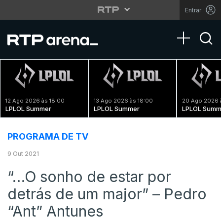
Entrar
Toggle na
12 Ago 2026 às 18:00
13 Ago 2026 às 18:00
20 Ago 2026 
LPLOL Summer
LPLOL Summer
LPLOL Summ
PROGRAMA DE TV
9 Out 2021
“…O sonho de estar por
detrás de um major” – Pedro
“Ant” Antunes