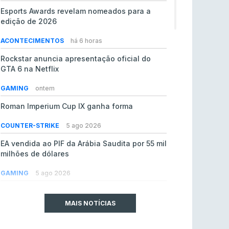
Esports Awards revelam nomeados para a
edição de 2026
ACONTECIMENTOS
há 6 horas
Rockstar anuncia apresentação oficial do
GTA 6 na Netflix
GAMING
ontem
Roman Imperium Cup IX ganha forma
COUNTER-STRIKE
5 ago 2026
EA vendida ao PIF da Arábia Saudita por 55 mil
milhões de dólares
GAMING
5 ago 2026
jL chamado para colmatar baixas na Team
Vitality
MAIS NOTÍCIAS
COUNTER-STRIKE
5 ago 2026