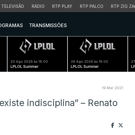
TELEVISÃO
RÁDIO
RTP PLAY
RTP PALCO
RTP ZIG ZA
OGRAMAS
TRANSMISSÕES
20 Ago 2026 às 18:00
26 Ago 2026 às 18:00
27
LPLOL Summer
LPLOL Summer
L
19 Mar 2021
existe indisciplina” – Renato