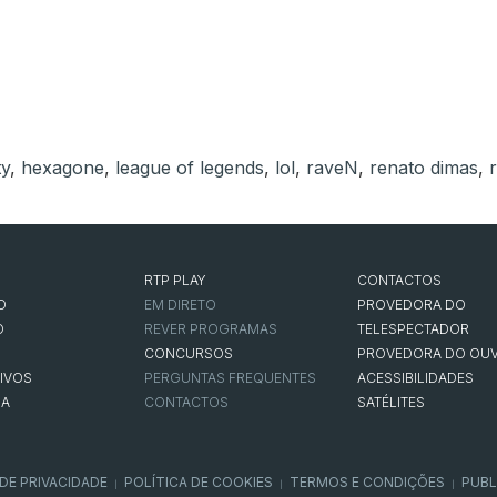
ty
,
hexagone
,
league of legends
,
lol
,
raveN
,
renato dimas
,
RTP PLAY
CONTACTOS
O
EM DIRETO
PROVEDORA DO
O
REVER PROGRAMAS
TELESPECTADOR
CONCURSOS
PROVEDORA DO OUV
IVOS
PERGUNTAS FREQUENTES
ACESSIBILIDADES
NA
CONTACTOS
SATÉLITES
 DE PRIVACIDADE
POLÍTICA DE COOKIES
TERMOS E CONDIÇÕES
PUBL
|
|
|