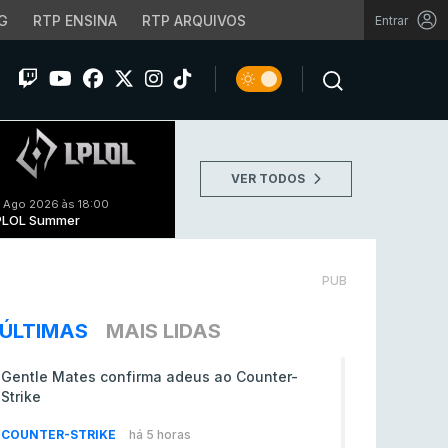
G
RTP ENSINA
RTP ARQUIVOS
Entrar
VER TODOS
 Ago 2026 às 18:00
PLOL Summer
PUB
ÚLTIMAS
MAIS LIDAS
Gentle Mates confirma adeus ao Counter-
Strike
COUNTER-STRIKE
há 5 horas