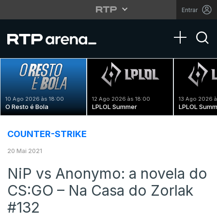
Entrar
Toggle na
10 Ago 2026 às 18:00
12 Ago 2026 às 18:00
13 Ago 2026 à
O Resto é Bola
LPLOL Summer
LPLOL Summ
COUNTER-STRIKE
20 Mai 2021
NiP vs Anonymo: a novela do
CS:GO – Na Casa do Zorlak
#132