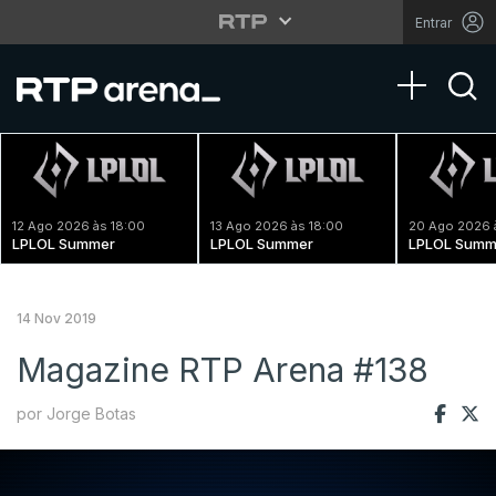
Entrar
Toggle na
12 Ago 2026 às 18:00
13 Ago 2026 às 18:00
20 Ago 2026 
LPLOL Summer
LPLOL Summer
LPLOL Summ
14 Nov 2019
Magazine RTP Arena #138
por Jorge Botas