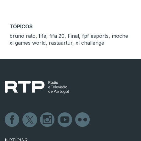
TÓPICOS
bruno rato
,
fifa
,
fifa 20
,
Final
,
fpf esports
,
moche
xl games world
,
rastaartur
,
xl challenge
NOTÍCIAS