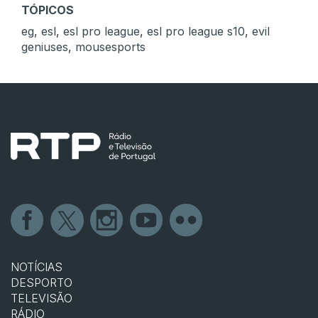
TÓPICOS
eg
,
esl
,
esl pro league
,
esl pro league s10
,
evil
geniuses
,
mousesports
NOTÍCIAS
DESPORTO
TELEVISÃO
RÁDIO