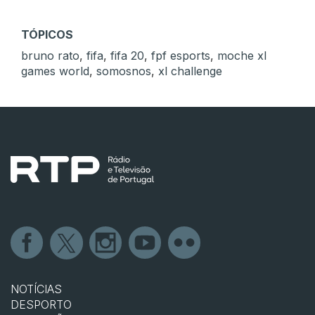
TÓPICOS
bruno rato
,
fifa
,
fifa 20
,
fpf esports
,
moche xl
games world
,
somosnos
,
xl challenge
NOTÍCIAS
DESPORTO