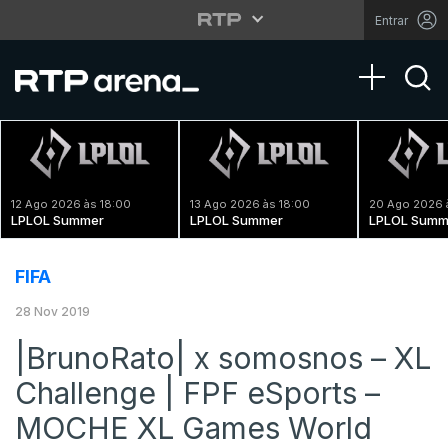
Entrar
Toggle na
12 Ago 2026 às 18:00
13 Ago 2026 às 18:00
20 Ago 2026 
LPLOL Summer
LPLOL Summer
LPLOL Summ
FIFA
28 Nov 2019
|BrunoRato| x somosnos – XL
Challenge | FPF eSports –
MOCHE XL Games World