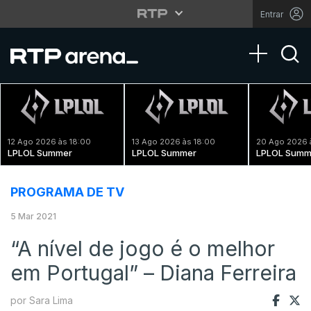
Entrar
Toggle na
12 Ago 2026 às 18:00
13 Ago 2026 às 18:00
20 Ago 2026 
LPLOL Summer
LPLOL Summer
LPLOL Summ
PROGRAMA DE TV
5 Mar 2021
“A nível de jogo é o melhor
em Portugal” – Diana Ferreira
por Sara Lima