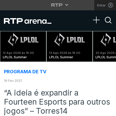
Entrar
Toggle na
12 Ago 2026 às 18:00
13 Ago 2026 às 18:00
20 Ago 2026 
LPLOL Summer
LPLOL Summer
LPLOL Summ
PROGRAMA DE TV
19 Fev 2021
“A ideia é expandir a
Fourteen Esports para outros
jogos” – Torres14