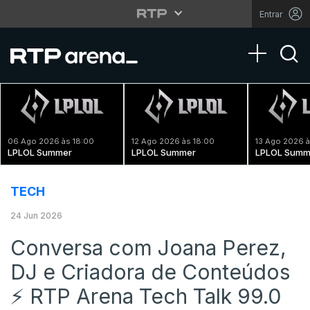
Entrar
Toggle na
06 Ago 2026 às 18:00
12 Ago 2026 às 18:00
13 Ago 2026 à
LPLOL Summer
LPLOL Summer
LPLOL Summ
TECH
24 Jun 2026
Conversa com Joana Perez,
DJ e Criadora de Conteúdos
⚡️ RTP Arena Tech Talk 99.0