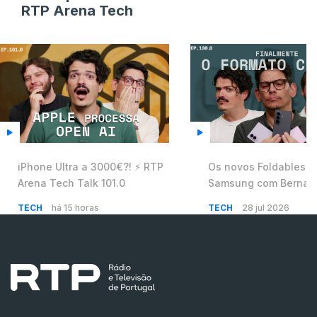
RTP Arena Tech
iPhone Ultra a 3000€?! ⚡️ RTP
Os novos Foldables d
Arena Tech Talk 101.0
Samsung com Bernar
Cunha ⚡️ RTP Arena T
TECH
há 15 horas
TECH
28 jul 2026
100.0