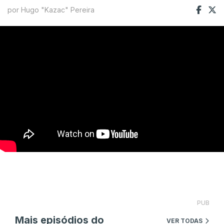
por Hugo "Kazac" Pereira
PUB
Mais episódios do
VER TODAS