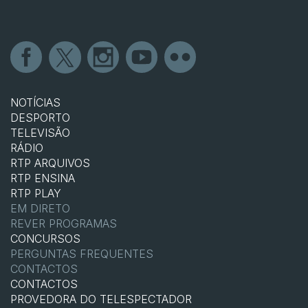
NOTÍCIAS
DESPORTO
TELEVISÃO
RÁDIO
RTP ARQUIVOS
RTP ENSINA
RTP PLAY
EM DIRETO
REVER PROGRAMAS
CONCURSOS
PERGUNTAS FREQUENTES
CONTACTOS
CONTACTOS
PROVEDORA DO TELESPECTADOR