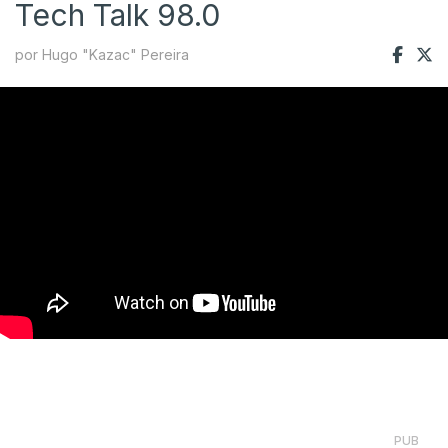
Tech Talk 98.0
por Hugo "Kazac" Pereira
PUB