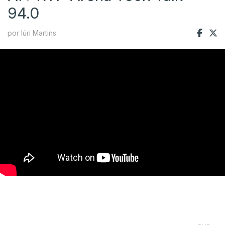
94.0
por Iúri Martins