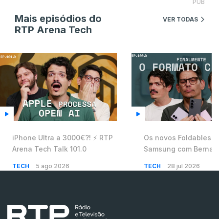
PUB
Mais episódios do
VER TODAS
RTP Arena Tech
iPhone Ultra a 3000€?! ⚡️ RTP
Os novos Foldables d
Arena Tech Talk 101.0
Samsung com Bernar
Cunha ⚡️ RTP Arena T
TECH
5 ago 2026
TECH
28 jul 2026
100.0