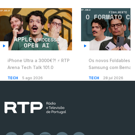
iPhone Ultra a 3000€?! ⚡️ RTP
Os novos Foldables d
Arena Tech Talk 101.0
Samsung com Bernar
Cunha ⚡️ RTP Arena T
TECH
5 ago 2026
TECH
28 jul 2026
100.0