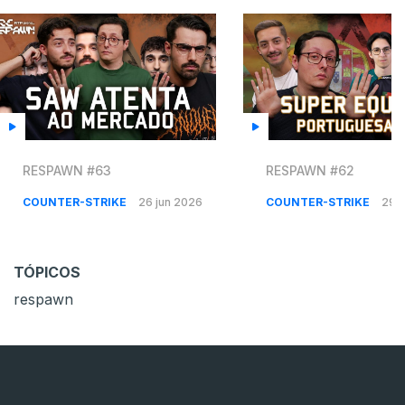
RESPAWN #63
RESPAWN #62
COUNTER-STRIKE
26 jun 2026
COUNTER-STRIKE
29 
TÓPICOS
respawn