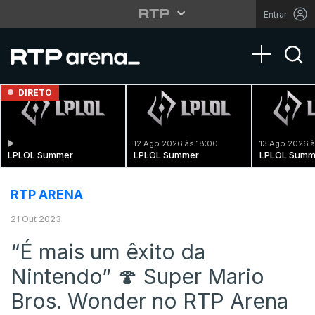
Entrar
Toggle na
DIRETO
12 Ago 2026 às 18:00
13 Ago 2026 à
LPLOL Summer
LPLOL Summer
LPLOL Summ
RTP ARENA
21 Out 2023
“É mais um êxito da
Nintendo” 🍄 Super Mario
Bros. Wonder no RTP Arena