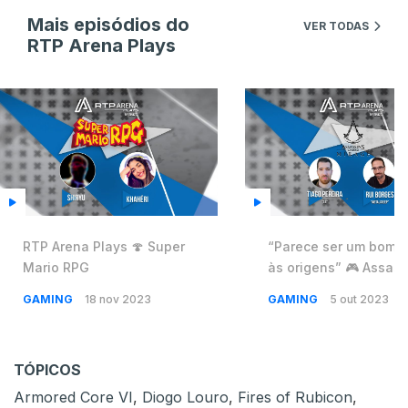
Mais episódios do
VER TODAS
RTP Arena Plays
RTP Arena Plays 🍄 Super
“Parece ser um bom r
Mario RPG
às origens” 🎮 Assass
Creed Mirage com Tji
GAMING
18 nov 2023
GAMING
5 out 2023
MetalCreep
TÓPICOS
Armored Core VI
,
Diogo Louro
,
Fires of Rubicon
,