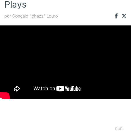
Plays
por Gonçalo "ghazz" Louro
PUB