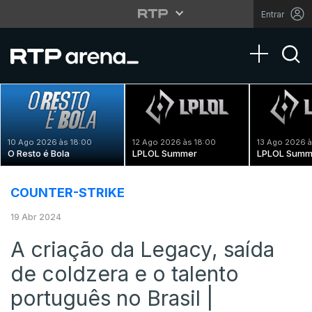
Entrar
Toggle na
10 Ago 2026 às 18:00
12 Ago 2026 às 18:00
13 Ago 2026 à
O Resto é Bola
LPLOL Summer
LPLOL Summ
COUNTER-STRIKE
19 Abr 2024
A criação da Legacy, saída
de coldzera e o talento
português no Brasil |