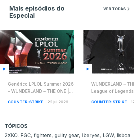
Mais episódios do
VER TODAS
Especial
Genérico LPLOL Summer 2026
WUNDERLAND – THE O
– WUNDERLAND – THE ONE |
League of Legends L
League of Legends LPLOL
2026 Tema Oficial [Áu
COUNTER-STRIKE
22 jul 2026
COUNTER-STRIKE
17 j
2026 Tema Oficial
TÓPICOS
2XKO
,
FGC
,
fighters
,
guilty gear
,
Iberyes
,
LGW
,
lisboa