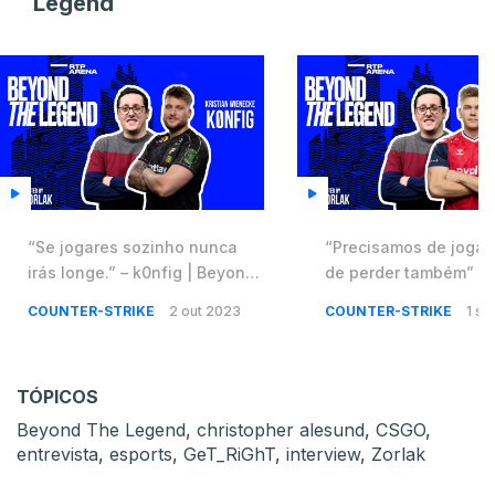
Legend
“Se jogares sozinho nunca
“Precisamos de jogar
irás longe.” – k0nfig | Beyond
de perder também” – 
The Legend #16
Beyond The Legend #
COUNTER-STRIKE
2 out 2023
COUNTER-STRIKE
1 se
TÓPICOS
Beyond The Legend
,
christopher alesund
,
CSGO
,
entrevista
,
esports
,
GeT_RiGhT
,
interview
,
Zorlak