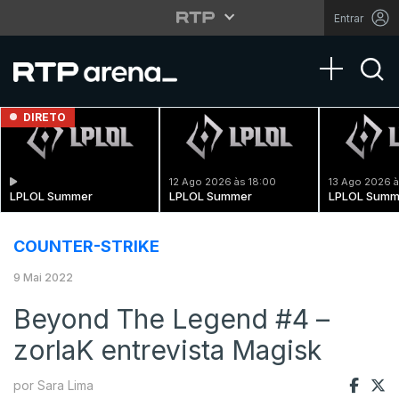
Entrar
Toggle na
DIRETO
12 Ago 2026 às 18:00
13 Ago 2026 à
LPLOL Summer
LPLOL Summer
LPLOL Summ
COUNTER-STRIKE
9 Mai 2022
Beyond The Legend #4 –
zorlaK entrevista Magisk
por Sara Lima