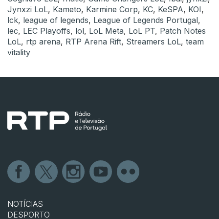
Jynxzi LoL
,
Kameto
,
Karmine Corp
,
KC
,
KeSPA
,
KOI
,
lck
,
league of legends
,
League of Legends Portugal
,
lec
,
LEC Playoffs
,
lol
,
LoL Meta
,
LoL PT
,
Patch Notes
LoL
,
rtp arena
,
RTP Arena Rift
,
Streamers LoL
,
team
vitality
NOTÍCIAS
DESPORTO