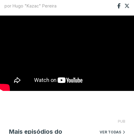
por Hugo "Kazac" Pereira
PUB
Mais episódios do
VER TODAS