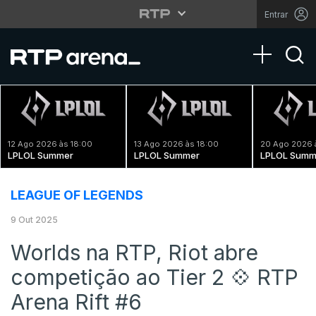
Entrar
Toggle na
12 Ago 2026 às 18:00
13 Ago 2026 às 18:00
20 Ago 2026 
LPLOL Summer
LPLOL Summer
LPLOL Summ
LEAGUE OF LEGENDS
9 Out 2025
Worlds na RTP, Riot abre
competição ao Tier 2 💠 RTP
Arena Rift #6