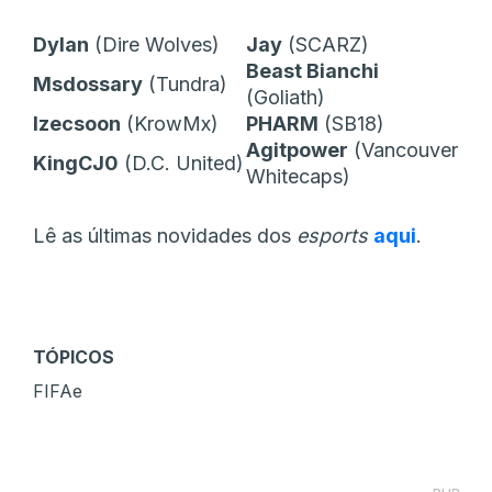
Dylan
(Dire Wolves)
Jay
(SCARZ)
Beast Bianchi
Msdossary
(Tundra)
(Goliath)
Izecsoon
(KrowMx)
PHARM
(SB18)
Agitpower
(Vancouver
KingCJ0
(D.C. United)
Whitecaps)
Lê as últimas novidades dos
esports
aqui
.
TÓPICOS
FIFAe