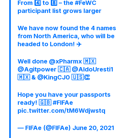
From 4️⃣ to 8️⃣ – the
#FeWC
participant list grows larger
We have now found the 4 names
from North America, who will be
headed to London! ✈️
Well done
@xPharmx
🇲🇽
@Agitpower
🇨🇦
@AldoUresti1
🇲🇽 &
@KingCJ0
🇺🇸👏
Hope you have your passports
ready! 🇬🇧
#FIFAe
pic.twitter.com/tM6Wdjwstq
— FIFAe (@FIFAe)
June 20, 2021