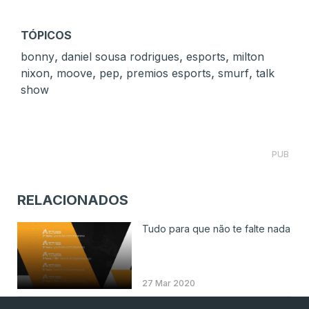
TÓPICOS
,
,
,
bonny
daniel sousa rodrigues
esports
milton
,
,
,
,
,
nixon
moove
pep
premios esports
smurf
talk
show
PUB
RELACIONADOS
Tudo para que não te falte nada
27 Mar 2020