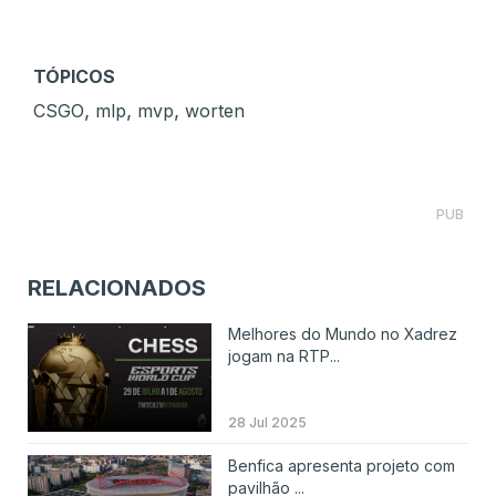
TÓPICOS
,
,
,
CSGO
mlp
mvp
worten
PUB
RELACIONADOS
Melhores do Mundo no Xadrez
jogam na RTP...
28 Jul 2025
Benfica apresenta projeto com
pavilhão ...