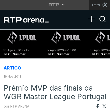
Entrar
Toggle na
06 Ago 2026 às 18:00
12 Ago 2026 às 18:00
13 Ago 2026 à
LPLOL Summer
LPLOL Summer
LPLOL Summ
ARTIGO
16 Nov 2018
Prémio MVP das finais da
WGR Master League Portugal
por RTP ARENA