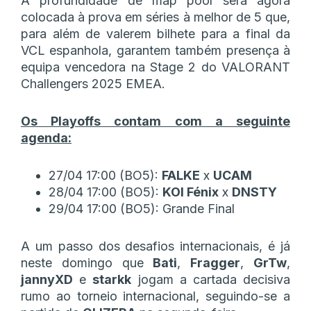
A profundidade de map pool será agora
colocada à prova em séries à melhor de 5 que,
para além de valerem bilhete para a final da
VCL espanhola, garantem também presença à
equipa vencedora na Stage 2 do VALORANT
Challengers 2025 EMEA.
Os Playoffs contam com a seguinte
agenda:
27/04 17:00 (BO5):
FALKE
x
UCAM
28/04 17:00 (BO5):
KOI Fénix
x
DNSTY
29/04 17:00 (BO5): Grande Final
A um passo dos desafios internacionais, é já
neste domingo que
Bati
,
Fragger
,
GrTw
,
jannyXD
e
starkk
jogam a cartada decisiva
rumo ao torneio internacional, seguindo-se a