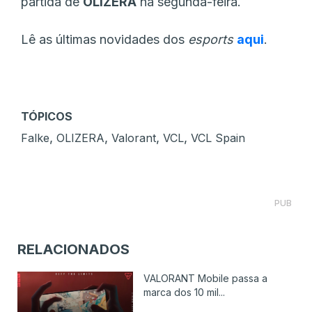
partida de
OLIZERA
na segunda-feira.
Lê as últimas novidades dos
esports
aqui
.
TÓPICOS
,
,
,
,
Falke
OLIZERA
Valorant
VCL
VCL Spain
PUB
RELACIONADOS
VALORANT Mobile passa a
marca dos 10 mil...