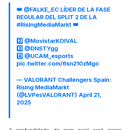
👑
@FALKE_EC
LÍDER DE LA FASE
REGULAR DEL SPLIT 2 DE LA
#RisingMediaMarkt
👑
2️⃣
@MovistarKOIVAL
3️⃣
@DNSTYgg
4️⃣
@UCAM_esports
pic.twitter.com/6sn210zMgo
— VALORANT Challengers Spain:
Rising MediaMarkt
(@LVPesVALORANT)
April 21,
2025