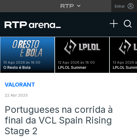
Entrar
Toggle na
10 Ago 2026 às 18:00
12 Ago 2026 às 18:00
13 Ago 2026 à
O Resto é Bola
LPLOL Summer
LPLOL Summ
VALORANT
22 Abr 2025
Portugueses na corrida à
final da VCL Spain Rising
Stage 2