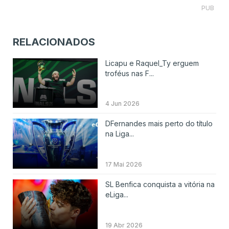
PUB
RELACIONADOS
Licapu e Raquel_Ty erguem
troféus nas F...
4 Jun 2026
DFernandes mais perto do título
na Liga...
17 Mai 2026
SL Benfica conquista a vitória na
eLiga...
19 Abr 2026