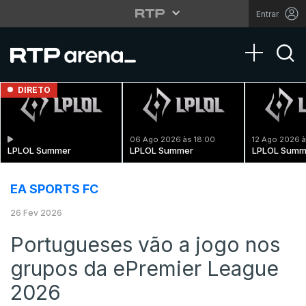
Entrar
Toggle na
DIRETO
06 Ago 2026 às 18:00
12 Ago 2026 à
LPLOL Summer
LPLOL Summer
LPLOL Summ
EA SPORTS FC
26 Fev 2026
Portugueses vão a jogo nos
grupos da ePremier League
2026