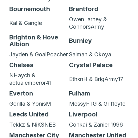
Bournemouth
Brentford
OwenLarney &
Kai & Gangle
ConnorsArmy
Brighton & Hove
Burnley
Albion
Jayden & GoalPoacher
Salman & Okoya
Chelsea
Crystal Palace
NHaych &
EthxnH & BrigArmy17
actualemperor41
Everton
Fulham
Gorilla & YonisM
MessyFTG & Griffeyfc
Leeds United
Liverpool
Tekkz & NiKSNEB
Conkai & Zanieri1996
Manchester City
Manchester United