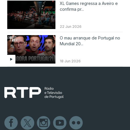
XL Games regressa a Aveiro e
confirma pr...
22 Jun 2026
O mau arranque de Portugal no
Mundial 20...
18 Jun 2026