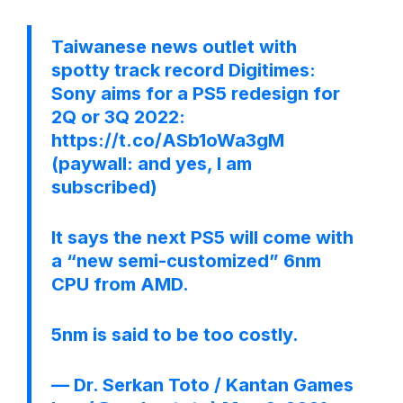
Taiwanese news outlet with
spotty track record Digitimes:
Sony aims for a PS5 redesign for
2Q or 3Q 2022:
https://t.co/ASb1oWa3gM
(paywall: and yes, I am
subscribed)
It says the next PS5 will come with
a “new semi-customized” 6nm
CPU from AMD.
5nm is said to be too costly.
— Dr. Serkan Toto / Kantan Games