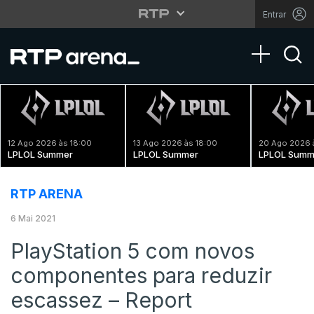
Entrar
Toggle na
12 Ago 2026 às 18:00
13 Ago 2026 às 18:00
20 Ago 2026 
LPLOL Summer
LPLOL Summer
LPLOL Summ
RTP ARENA
6 Mai 2021
PlayStation 5 com novos
componentes para reduzir
escassez – Report