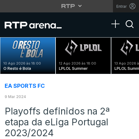
Entrar
Toggle na
10 Ago 2026 às 18:00
12 Ago 2026 às 18:00
13 Ago 2026 à
O Resto é Bola
LPLOL Summer
LPLOL Summ
EA SPORTS FC
9 Mar 2024
Playoffs definidos na 2ª
etapa da eLiga Portugal
2023/2024