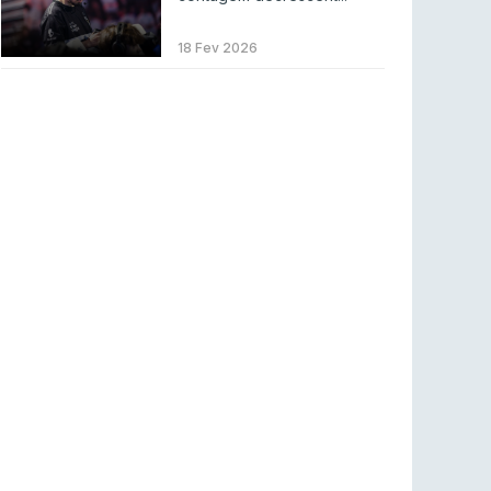
LEAGUE OF LEGENDS
3 ago 2026
MOUZ surpreende Spirit para vencer BLAST
18 Fev 2026
Bounty
COUNTER-STRIKE
2 ago 2026
Setembro recheado de LANs em Portugal
COUNTER-STRIKE
1 ago 2026
Betclic renova parceria com a RTP Arena para
a época 2026/27
RTP ARENA
23 jul 2026
BLAST Bounty S2 na RTP Arena: Regressa o
melhor Counter-Strike
COUNTER-STRIKE
18 jul 2026