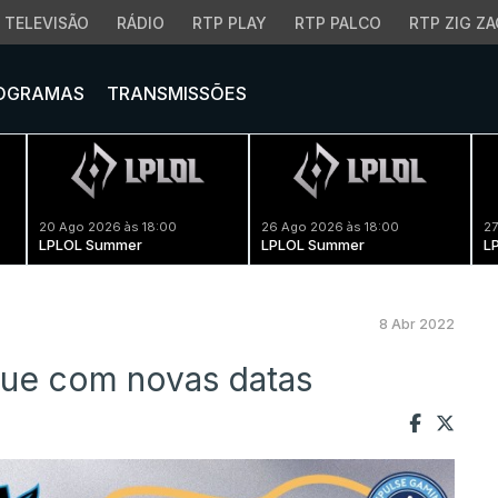
TELEVISÃO
RÁDIO
RTP PLAY
RTP PALCO
RTP ZIG ZA
OGRAMAS
TRANSMISSÕES
20 Ago 2026 às 18:00
26 Ago 2026 às 18:00
27
LPLOL Summer
LPLOL Summer
L
8 Abr 2022
gue com novas datas