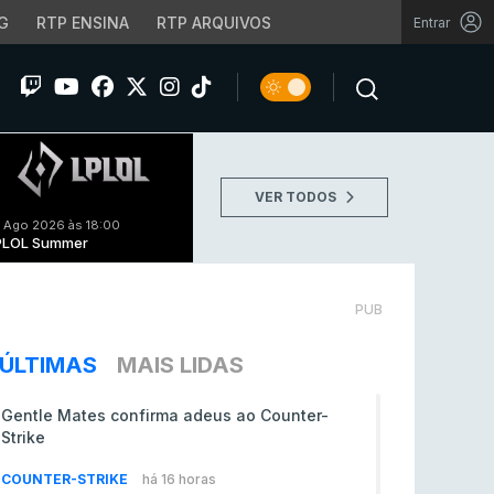
G
RTP ENSINA
RTP ARQUIVOS
Entrar
VER TODOS
 Ago 2026 às 18:00
PLOL Summer
PUB
ÚLTIMAS
MAIS LIDAS
Gentle Mates confirma adeus ao Counter-
Strike
COUNTER-STRIKE
há 16 horas