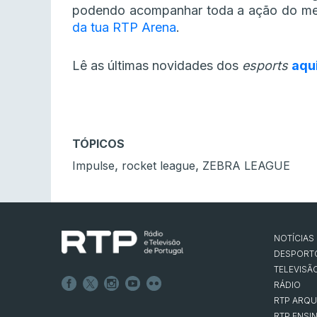
podendo acompanhar toda a ação do mel
da tua RTP Arena
.
Lê as últimas novidades dos
esports
aqu
TÓPICOS
,
,
Impulse
rocket league
ZEBRA LEAGUE
NOTÍCIAS
DESPORT
TELEVISÃ
RÁDIO
RTP ARQU
RTP ENSI