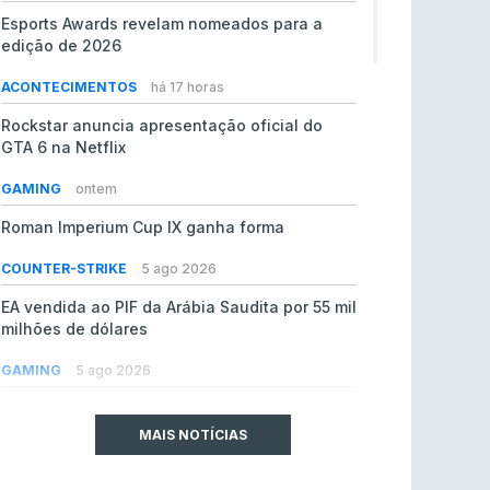
Esports Awards revelam nomeados para a
edição de 2026
ACONTECIMENTOS
há 17 horas
Rockstar anuncia apresentação oficial do
GTA 6 na Netflix
GAMING
ontem
Roman Imperium Cup IX ganha forma
COUNTER-STRIKE
5 ago 2026
EA vendida ao PIF da Arábia Saudita por 55 mil
milhões de dólares
GAMING
5 ago 2026
jL chamado para colmatar baixas na Team
Vitality
MAIS NOTÍCIAS
COUNTER-STRIKE
5 ago 2026