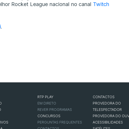
hor Rocket League nacional no canal
Twitch
i
.
RTP PLAY
CONTACTOS
O
EM DIRETO
PROVEDORA DO
O
REVER PROGRAMAS
TELESPECTADOR
CONCURSOS
PROVEDORA DO OUV
IVOS
PERGUNTAS FREQUENTES
ACESSIBILIDADES
NA
CONTACTOS
SATÉLITES