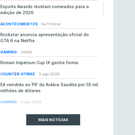
Esports Awards revelam nomeados para a
edição de 2026
ACONTECIMENTOS
há 11 horas
Rockstar anuncia apresentação oficial do
GTA 6 na Netflix
GAMING
ontem
Roman Imperium Cup IX ganha forma
COUNTER-STRIKE
5 ago 2026
EA vendida ao PIF da Arábia Saudita por 55 mil
milhões de dólares
GAMING
5 ago 2026
jL chamado para colmatar baixas na Team
Vitality
MAIS NOTÍCIAS
COUNTER-STRIKE
5 ago 2026