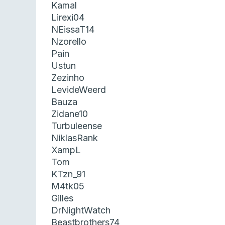
Kamal
Lirexi04
NEissaT14
Nzorello
Pain
Ustun
Zezinho
LevideWeerd
Bauza
Zidane10
Turbuleense
NiklasRank
XampL
Tom
KTzn_91
M4tk05
Gilles
DrNightWatch
Beastbrothers74