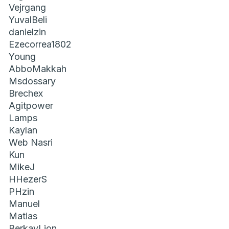
Vejrgang
YuvalBeli
danielzin
Ezecorrea1802
Young
AbboMakkah
Msdossary
Brechex
Agitpower
Lamps
Kaylan
Web Nasri
Kun
MikeJ
HHezerS
PHzin
Manuel
Matias
BerkayLion