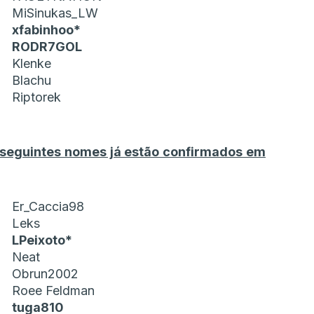
MiSinukas_LW
xfabinhoo*
RODR7GOL
Klenke
Blachu
Riptorek
 seguintes nomes já estão confirmados em
Er_Caccia98
Leks
LPeixoto*
Neat
Obrun2002
Roee Feldman
tuga810