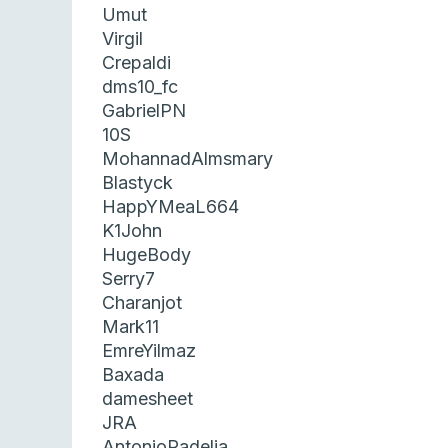
Umut
Virgil
Crepaldi
dms10_fc
GabrielPN
10S
MohannadAlmsmary
Blastyck
HappYMeaL664
K1John
HugeBody
Serry7
Charanjot
Mark11
EmreYilmaz
Baxada
damesheet
JRA
AntonioRadelja