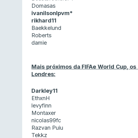
Domasas
ivanilsonlpvm*
rikhard11
Baekkelund
Roberts
damie
Mais próximos da FIFAe World Cup, os
Londres:
Darkley11
EthxnH
levyfinn
Montaxer
nicolas99fc
Razvan Puiu
Tekkz