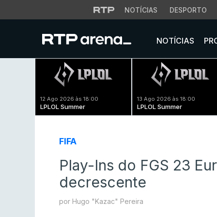
NOTÍCIAS
DESPORTO
NOTÍCIAS
PR
12 Ago 2026 às 18:00
13 Ago 2026 às 18:00
LPLOL Summer
LPLOL Summer
FIFA
Play-Ins do FGS 23 E
decrescente
por Hugo "Kazac" Pereira