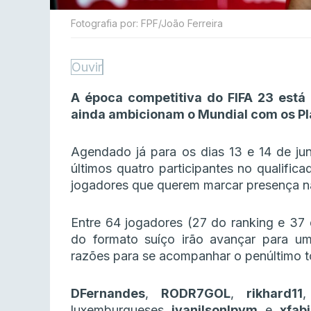
Fotografia por: FPF/João Ferreira
Ouvir
A época competitiva do FIFA 23 está
ainda ambicionam o Mundial com os Pla
Agendado já para os dias 13 e 14 de jun
últimos quatro participantes no qualific
jogadores que querem marcar presença n
Entre 64 jogadores (27 do ranking e 37 d
do formato suíço irão avançar para um
razões para se acompanhar o penúltimo t
DFernandes
,
RODR7GOL
,
rikhard11
,
luxemburgueses
ivanilsonlpvm
e
xfab