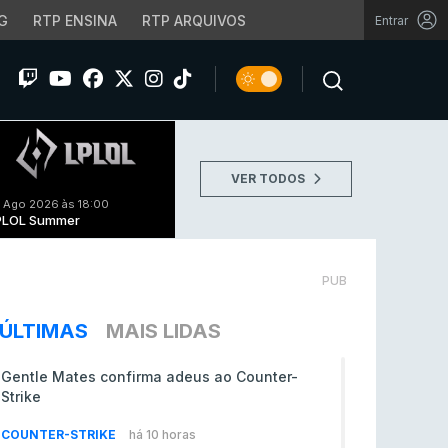
G
RTP ENSINA
RTP ARQUIVOS
Entrar
VER TODOS
 Ago 2026 às 18:00
PLOL Summer
PUB
ÚLTIMAS
MAIS LIDAS
Gentle Mates confirma adeus ao Counter-
Strike
COUNTER-STRIKE
há 10 horas