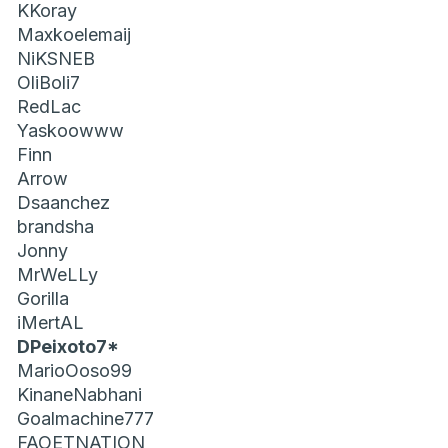
KKoray
Maxkoelemaij
NiKSNEB
OliBoli7
RedLac
Yaskoowww
Finn
Arrow
Dsaanchez
brandsha
Jonny
MrWeLLy
Gorilla
iMertAL
DPeixoto7*
MarioOoso99
KinaneNabhani
Goalmachine777
FAOETNATION