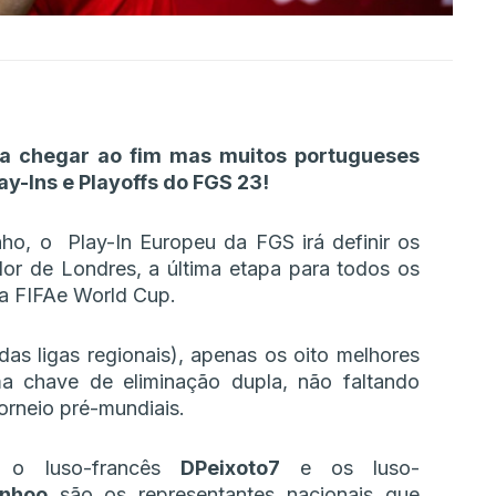
 a chegar ao fim mas muitos portugueses
y-Ins e Playoffs do FGS 23!
ho, o Play-In Europeu da FGS irá definir os
ador de Londres, a última etapa para todos os
a FIFAe World Cup.
as ligas regionais), apenas os oito melhores
a chave de eliminação dupla, não faltando
orneio pré-mundiais.
 o luso-francês
DPeixoto7
e os luso-
inhoo
são os representantes nacionais que