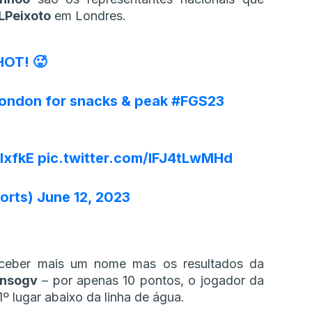
LPeixoto
em Londres.
HOT! 🥵
 London for snacks & peak
#FGS23
lxfkE
pic.twitter.com/lFJ4tLwMHd
orts)
June 12, 2023
receber mais um nome mas os resultados da
onsogv
– por apenas 10 pontos, o jogador da
º lugar abaixo da linha de água.