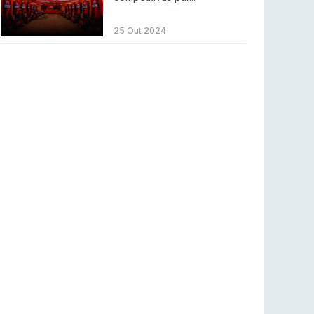
LEAGUE OF LEGENDS
3 ago 2026
MOUZ surpreende Spirit para vencer BLAST
25 Out 2024
Bounty
COUNTER-STRIKE
2 ago 2026
Setembro recheado de LANs em Portugal
COUNTER-STRIKE
1 ago 2026
Betclic renova parceria com a RTP Arena para
a época 2026/27
RTP ARENA
23 jul 2026
BLAST Bounty S2 na RTP Arena: Regressa o
melhor Counter-Strike
COUNTER-STRIKE
18 jul 2026