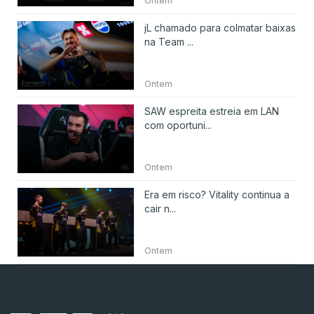
Ontem
jL chamado para colmatar baixas
na Team ...
Ontem
SAW espreita estreia em LAN
com oportuni...
Ontem
Era em risco? Vitality continua a
cair n...
Ontem