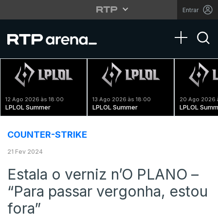
Entrar
Toggle na
12 Ago 2026 às 18:00
13 Ago 2026 às 18:00
20 Ago 2026 
LPLOL Summer
LPLOL Summer
LPLOL Summ
COUNTER-STRIKE
21 Fev 2024
Estala o verniz n’O PLANO –
“Para passar vergonha, estou
fora”