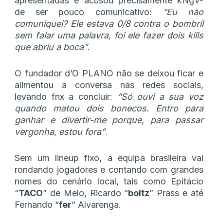
apresentadas e acusou precisamente kNgV-
de ser pouco comunicativo:
“Eu não
comuniquei? Ele estava 0/8 contra o bombril
sem falar uma palavra, foi ele fazer dois kills
que abriu a boca”
.
O fundador d’O PLANO não se deixou ficar e
alimentou a conversa nas redes sociais,
levando fnx a concluir:
“Só ouvi a sua voz
quando matou dois bonecos. Entro para
ganhar e divertir-me porque, para passar
vergonha, estou fora”
.
Sem um lineup fixo, a equipa brasileira vai
rondando jogadores e contando com grandes
nomes do cenário local, tais como Epitácio
“⁠
TACO⁠
” de Melo, Ricardo “⁠
boltz⁠
” Prass e até
Fernando “
fer
” Alvarenga.