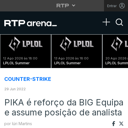
Entrar
Toggle na
12 Ago 2026 às 18:00
13 Ago 2026 às 18:00
20 Ago 2026 
LPLOL Summer
LPLOL Summer
LPLOL Summ
COUNTER-STRIKE
29 Jun 2022
PIKA é reforço da BIG Equipa
e assume posição de analista
por Iúri Martins