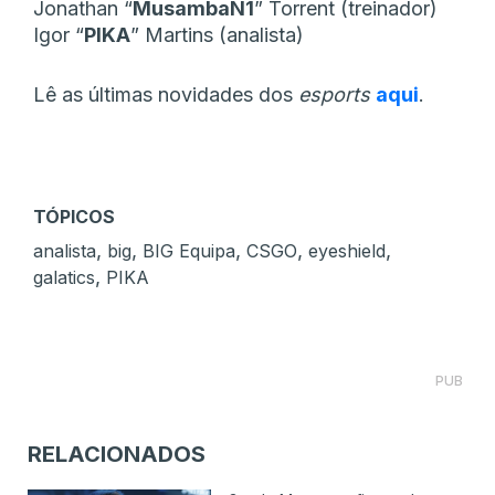
Jonathan “
MusambaN1
” Torrent (treinador)
Igor “
PIKA
” Martins (analista)
Lê as últimas novidades dos
esports
aqui
.
TÓPICOS
,
,
,
,
,
analista
big
BIG Equipa
CSGO
eyeshield
,
galatics
PIKA
PUB
RELACIONADOS