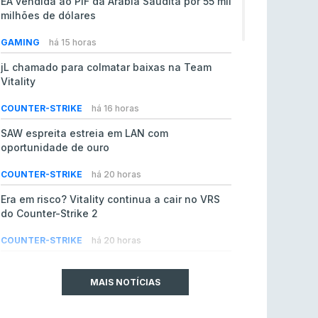
EA vendida ao PIF da Arábia Saudita por 55 mil
milhões de dólares
GAMING
há 15 horas
jL chamado para colmatar baixas na Team
Vitality
COUNTER-STRIKE
há 16 horas
SAW espreita estreia em LAN com
oportunidade de ouro
COUNTER-STRIKE
há 20 horas
Era em risco? Vitality continua a cair no VRS
do Counter-Strike 2
COUNTER-STRIKE
há 20 horas
Riot Games simplifica regras para torneios
comunitários de League of Legends
MAIS NOTÍCIAS
LEAGUE OF LEGENDS
ontem