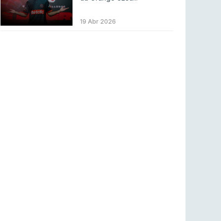
BLAST Bounty S2 na RTP Arena: Regressa o
melhor Counter-Strike
19 Abr 2026
COUNTER-STRIKE
18 jul 2026
Wuant assina “The One”: O novo hino oficial
da LPLOL
LEAGUE OF LEGENDS
16 jul 2026
Roman Imperium Cup VIII abre inscrições com
SAW e Luminosity na lista
COUNTER-STRIKE
16 jul 2026
arrozdoce regressa ao mercado como jogador
livre
COUNTER-STRIKE
16 jul 2026