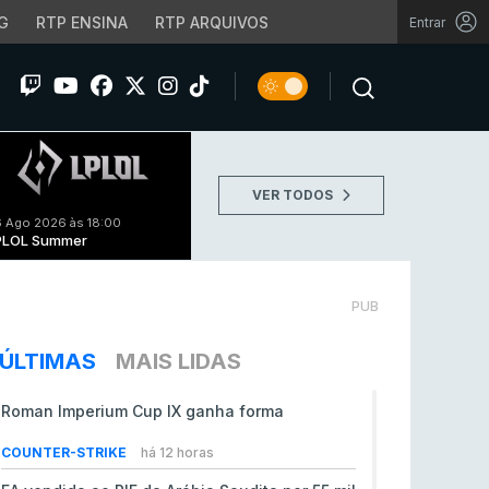
G
RTP ENSINA
RTP ARQUIVOS
Entrar
VER TODOS
 Ago 2026 às 18:00
PLOL Summer
PUB
ÚLTIMAS
MAIS LIDAS
Roman Imperium Cup IX ganha forma
COUNTER-STRIKE
há 12 horas