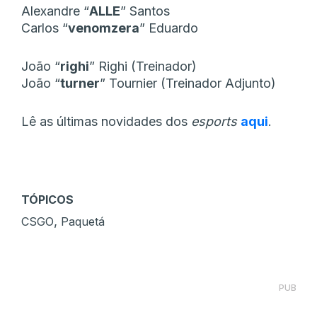
Alexandre “
ALLE
” Santos
Carlos “
venomzera
” Eduardo
João “
righi
” Righi (Treinador)
João “
turner
” Tournier (Treinador Adjunto)
Lê as últimas novidades dos
esports
aqui
.
TÓPICOS
,
CSGO
Paquetá
PUB