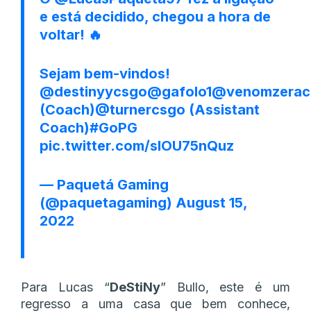
e está decidido, chegou a hora de
voltar! 🔥
Sejam bem-vindos!
@destinyycsgo
@gafolo1
@venomzerac
(Coach)
@turnercsgo
(Assistant
Coach)
#GoPG
pic.twitter.com/slOU75nQuz
— Paquetá Gaming
(@paquetagaming)
August 15,
2022
Para Lucas “
DeStiNy
” Bullo, este é um
regresso a uma casa que bem conhece,