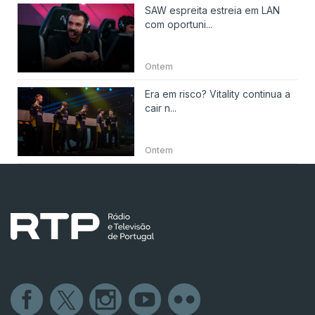
SAW espreita estreia em LAN
com oportuni...
Ontem
Era em risco? Vitality continua a
cair n...
Ontem