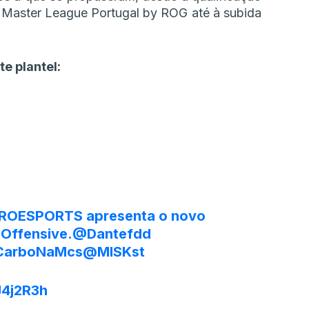
 Master League Portugal by ROG até à subida
e plantel:
ROESPORTS
apresenta o novo
 Offensive.
@Dantefdd
arboNaMcs
@MISKst
J4j2R3h