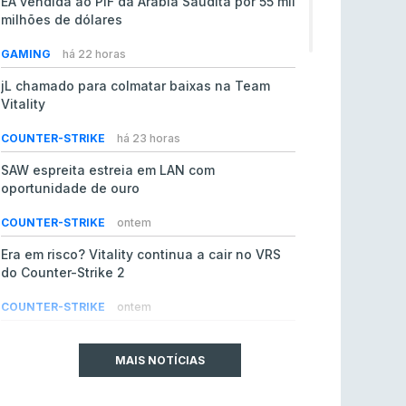
EA vendida ao PIF da Arábia Saudita por 55 mil
milhões de dólares
GAMING
há 22 horas
jL chamado para colmatar baixas na Team
Vitality
COUNTER-STRIKE
há 23 horas
SAW espreita estreia em LAN com
oportunidade de ouro
COUNTER-STRIKE
ontem
Era em risco? Vitality continua a cair no VRS
do Counter-Strike 2
COUNTER-STRIKE
ontem
Riot Games simplifica regras para torneios
comunitários de League of Legends
MAIS NOTÍCIAS
LEAGUE OF LEGENDS
4 ago 2026