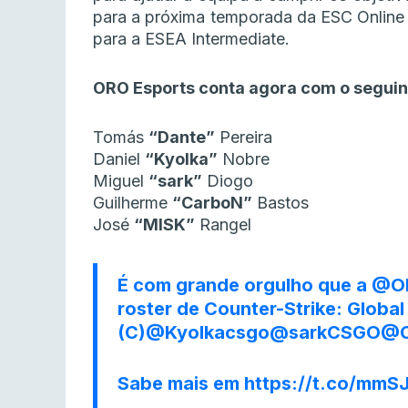
para a próxima temporada da ESC Online
para a ESEA Intermediate.
ORO Esports conta agora com o seguint
Tomás
“Dante”
Pereira
Daniel
“Kyolka”
Nobre
Miguel
“sark”
Diogo
Guilherme
“CarboN”
Bastos
José
“MISK”
Rangel
É com grande orgulho que a
@O
roster de Counter-Strike: Global
(C)
@Kyolkacsgo
@sarkCSGO
@C
Sabe mais em
https://t.co/mmS