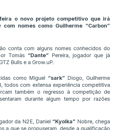
eira o novo projeto competitivo que irá
GO com nomes como Guilherme “Carbon”
ção conta com alguns nomes conhecidos do
 por Tomás
“Dante”
Pereira, jogador que já
TZ Bulls e a Grow.uP.
ecidas como Miguel
“sark”
Diogo, Guilherme
, todos com extensa experiência competitiva
marcam também o regresso à competição de
sentaram durante algum tempo por razões
jogador da N2E, Daniel
“Kyolka”
Nobre, chega
vos a que se propuseram, desde a qualificação