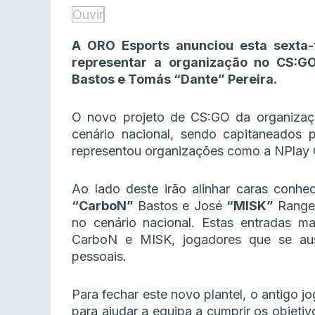
Ouvir
A ORO Esports anunciou esta sexta-f
representar a organização no CS:
Bastos e Tomás “Dante” Pereira.
O novo projeto de CS:GO da organiza
cenário nacional, sendo capitaneados
representou organizações como a NPlay G
Ao lado deste irão alinhar caras conh
“CarboN”
Bastos e José
“MISK”
Rangel
no cenário nacional. Estas entradas 
CarboN e MISK, jogadores que se au
pessoais.
Para fechar este novo plantel, o antigo 
para ajudar a equipa a cumprir os objeti