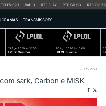
TELEVISÃO
RÁDIO
RTP PLAY
RTP PALCO
RTP ZIG ZA
OGRAMAS
TRANSMISSÕES
13 Ago 2026 às 18:00
20 Ago 2026 às 18:00
26
LPLOL Summer
LPLOL Summer
L
26 Fev 2021
com sark, Carbon e MISK