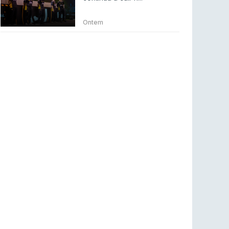
BLAST Bounty S2 na RTP Arena: Regressa o
melhor Counter-Strike
Ontem
COUNTER-STRIKE
18 jul 2026
Wuant assina “The One”: O novo hino oficial
da LPLOL
LEAGUE OF LEGENDS
16 jul 2026
Roman Imperium Cup VIII abre inscrições com
SAW e Luminosity na lista
COUNTER-STRIKE
16 jul 2026
arrozdoce regressa ao mercado como jogador
livre
COUNTER-STRIKE
16 jul 2026