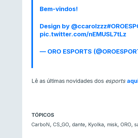
Bem-vindos!
Design by
@ccarolzzz
#OROESP
pic.twitter.com/nEMUSL7tLz
— ORO ESPORTS (@OROESPOR
Lê as últimas novidades dos
esports
aqu
TÓPICOS
,
,
,
,
,
,
CarboN
CS_GO
dante
Kyolka
misk
ORO
s