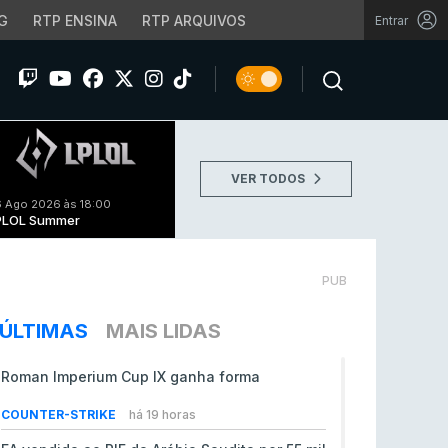
G
RTP ENSINA
RTP ARQUIVOS
Entrar
VER TODOS
 Ago 2026 às 18:00
PLOL Summer
PUB
ÚLTIMAS
MAIS LIDAS
Roman Imperium Cup IX ganha forma
COUNTER-STRIKE
há 19 horas