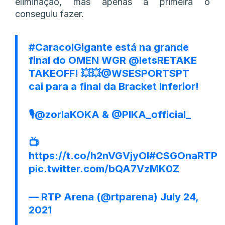
eliminação, mas apenas a primeira o
conseguiu fazer.
#CaracolGigante
está na grande
final do OMEN WGR
@letsRETAKE
TAKEOFF! 💥💥
@WSESPORTSPT
cai para a final da Bracket Inferior!
🎙️
@zorlaKOKA
&
@PIKA_official_
📺
https://t.co/h2nVGVjyOI
#CSGOnaRTP
pic.twitter.com/bQA7VzMK0Z
— RTP Arena (@rtparena)
July 24,
2021