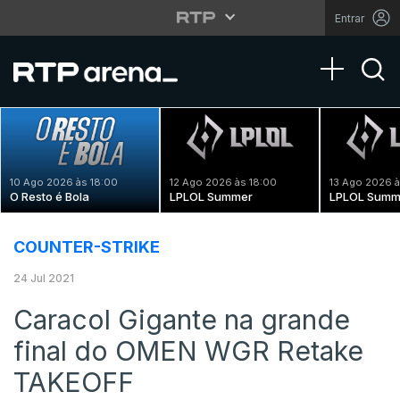
Entrar
Toggle na
10 Ago 2026 às 18:00
12 Ago 2026 às 18:00
13 Ago 2026 à
O Resto é Bola
LPLOL Summer
LPLOL Summ
COUNTER-STRIKE
24 Jul 2021
Caracol Gigante na grande
final do OMEN WGR Retake
TAKEOFF