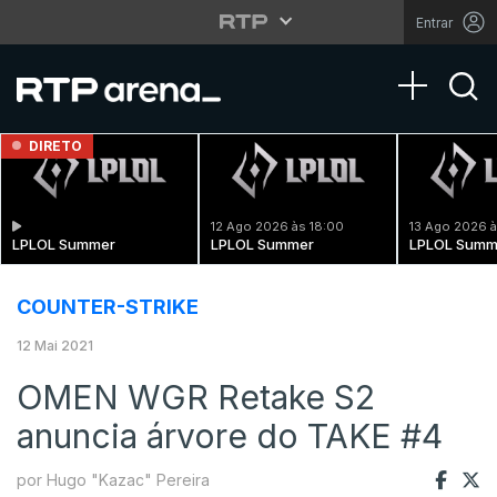
Entrar
Toggle na
DIRETO
12 Ago 2026 às 18:00
13 Ago 2026 à
LPLOL Summer
LPLOL Summer
LPLOL Summ
COUNTER-STRIKE
12 Mai 2021
OMEN WGR Retake S2
anuncia árvore do TAKE #4
por Hugo "Kazac" Pereira