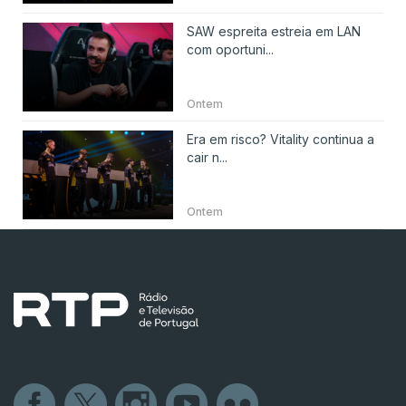
SAW espreita estreia em LAN
com oportuni...
Ontem
Era em risco? Vitality continua a
cair n...
Ontem